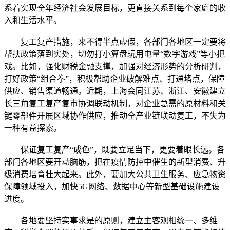
系着实现全年经济社会发展目标，更直接关系到每个家庭的收
入和生活水平。
复工复产措施，来不得半点虚假，各部门各地区一定要将
帮扶政策落到实处，切勿打小算盘玩用电量“数字游戏”等小把
戏。比如，强化财税金融支撑，加强对经济形势的分析研判，
打好政策“组合拳”，积极帮助企业破解难点、打通堵点，保障
供应、销售渠道畅通。近期，上海会同江苏、浙江、安徽建立
长三角复工复产复市协调联动机制，对企业急需的原材料和关
键零部件开展区域协作供应，推动全产业链联动复工，不失为
一种有益探索。
保证复工复产“成色”，既要立足当下，更要着眼长远。各
部门各地区要开动脑筋，把在疫情防控中催生的新型消费、升
级消费培育壮大起来。此外，要加大公共卫生服务、应急物资
保障领域投入，加快5G网络、数据中心等新型基础设施建设
进度。
各地要坚持实事求是的原则，建立主客观相统一、多维