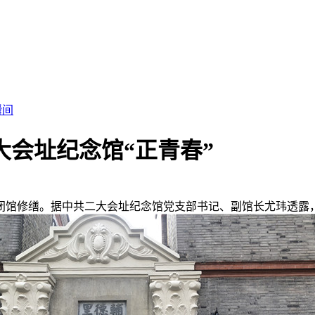
瞬间
大会址纪念馆“正青春”
日闭馆修缮。据中共二大会址纪念馆党支部书记、副馆长尤玮透