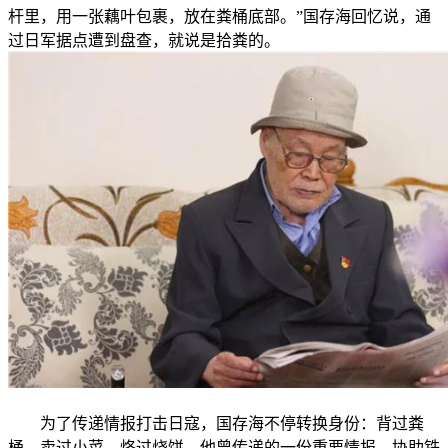
杆里，用一张藕叶包裹，放在粪桶底部。”国存海回忆说，通
过日军据点遭到盘查，就说是拾粪的。
为了传递情报打击日寇，国存海不停转换身份：背过粪
桶，卖过小菜，烙过烧饼。他曾传递的一份重要情报，协助铁