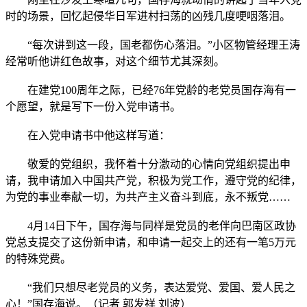
时的场景，回忆起侵华日军进村扫荡的凶残几度哽咽落泪。
“每次讲到这一段，国老都伤心落泪。”小区物管经理王涛
经常听他讲红色故事，对这个细节尤其深刻。
在建党100周年之际，已经76年党龄的老党员国存海有一
个愿望，就是写下一份入党申请书。
在入党申请书中他这样写道：
敬爱的党组织，我怀着十分激动的心情向党组织提出申
请，我申请加入中国共产党，积极为党工作，遵守党的纪律，
为党的事业奉献一切，为共产主义奋斗到底，永不叛党……
4月14日下午，国存海与同样是党员的老伴向巴南区政协
党总支提交了这份新申请，和申请一起交上的还有一笔5万元
的特殊党费。
“我们只想尽老党员的义务，表达爱党、爱国、爱人民之
心！”国存海说。（记者 郭发祥 刘波）