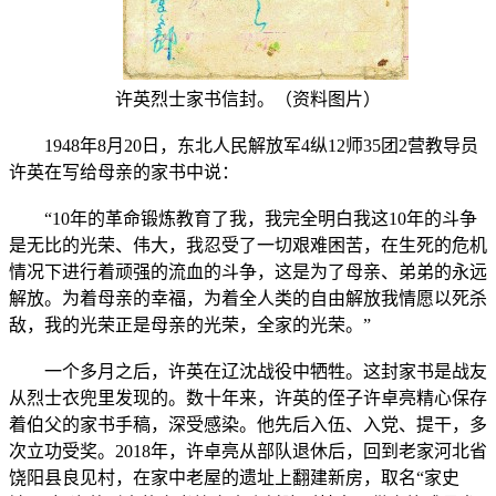
许英烈士家书信封。（资料图片）
1948年8月20日，东北人民解放军4纵12师35团2营教导员
许英在写给母亲的家书中说：
“10年的革命锻炼教育了我，我完全明白我这10年的斗争
是无比的光荣、伟大，我忍受了一切艰难困苦，在生死的危机
情况下进行着顽强的流血的斗争，这是为了母亲、弟弟的永远
解放。为着母亲的幸福，为着全人类的自由解放我情愿以死杀
敌，我的光荣正是母亲的光荣，全家的光荣。”
一个多月之后，许英在辽沈战役中牺牲。这封家书是战友
从烈士衣兜里发现的。数十年来，许英的侄子许卓亮精心保存
着伯父的家书手稿，深受感染。他先后入伍、入党、提干，多
次立功受奖。2018年，许卓亮从部队退休后，回到老家河北省
饶阳县良见村，在家中老屋的遗址上翻建新房，取名“家史