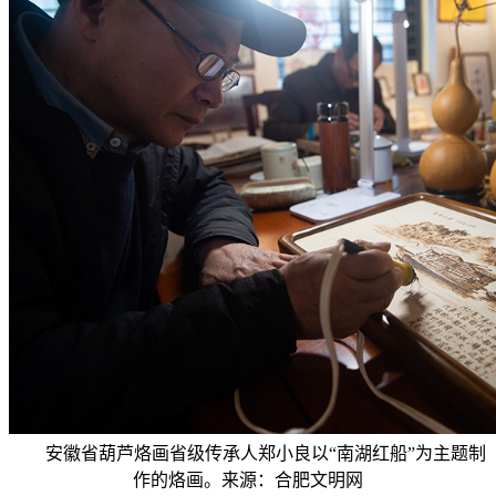
安徽省葫芦烙画省级传承人郑小良以“南湖红船”为主题制
作的烙画。来源：合肥文明网