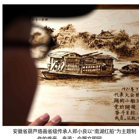
安徽省葫芦烙画省级传承人郑小良以“南湖红船”为主题制
作的烙画。来源：合肥文明网