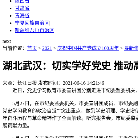
陕西省
|
甘肃省
|
青海省
|
宁夏回族自治区
|
新疆维吾尔自治区
next
当前位置：
首页
>
2021
>
庆祝中国共产党成立100周年
>
最新
湖北武汉：切实学好党史 推动
来源：长江日报
发布时间：2021-06-16 14:21:46
近日，党史学习教育市委宣讲团分别走进市纪委监委机关、
5月27日，在市纪委监委机关，市委宣讲团成员、市纪委副
党史学习教育的政治自觉”“突出重点，做到学史明理、学史增
年奋斗历程与革命精神作了全面解读。听完报告会，市纪委监
展贡献力量。