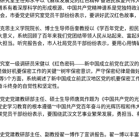
研究室主任郑水平以《赓续发展党的红色精神 奋进民族复兴伟
谱系有着深厚科学的形成根源、中国共产党精神谱系是党独特政
告会，市委党史研究室党员干部纷纷表示，要讲好武汉红色故事
克思主义学院院长、博士生导师岳奎教授以《学百年党史，担民
大意义，系统回顾了百年来我们党团结带领人民从站起来、富起
大担当。听完报告会，市人社局党员干部纷纷表示，要用心用情
究室一级调研员宋健以《红色密码——新中国成立前党在武汉的
是做好机要保密工作的关键”“树牢保密意识，严守保密纪律是做
”等5个方面，系统阐述了新中国成立前武汉地区党的机要保密
奋斗终身的自觉性和坚定性。
党史党建教研部主任、硕士生导师唐岚作题为《中国共产党的光
党史学习教育的根本遵循”“中国共产党百年奋斗的光辉历程和伟大
联党员干部纷纷表示，要围绕武汉文艺事业繁荣发展，勇担当、
史党建教研部主任、副教授翟一博作了宣讲报告。翟一博以丰富