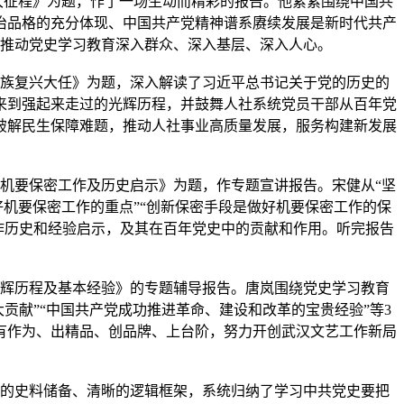
大征程》为题，作了一场生动而精彩的报告。他紧紧围绕中国共
治品格的充分体现、中国共产党精神谱系赓续发展是新时代共产
，推动党史学习教育深入群众、深入基层、深入人心。
族复兴大任》为题，深入解读了习近平总书记关于党的历史的
来到强起来走过的光辉历程，并鼓舞人社系统党员干部从百年党
破解民生保障难题，推动人社事业高质量发展，服务构建新发展
机要保密工作及历史启示》为题，作专题宣讲报告。宋健从“坚
好机要保密工作的重点”“创新保密手段是做好机要保密工作的保
工作历史和经验启示，及其在百年党史中的贡献和作用。听完报告
辉历程及基本经验》的专题辅导报告。唐岚围绕党史学习教育
贡献”“中国共产党成功推进革命、建设和改革的宝贵经验”等3
有作为、出精品、创品牌、上台阶，努力开创武汉文艺工作新局
的史料储备、清晰的逻辑框架，系统归纳了学习中共党史要把