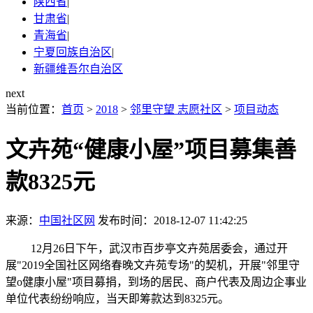
陕西省
|
甘肃省
|
青海省
|
宁夏回族自治区
|
新疆维吾尔自治区
next
当前位置：
首页
>
2018
>
邻里守望 志愿社区
>
项目动态
文卉苑“健康小屋”项目募集善
款8325元
来源：
中国社区网
发布时间：2018-12-07 11:42:25
12月26日下午，武汉市百步亭文卉苑居委会，通过开
展"2019全国社区网络春晚文卉苑专场"的契机，开展"邻里守
望o健康小屋"项目募捐，到场的居民、商户代表及周边企事业
单位代表纷纷响应，当天即筹款达到8325元。