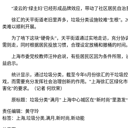
“凌云的‘绿主妇’已经形成品牌效应，带动了社区居民自治
徐汇的天平街道老旧里弄多，垃圾分类设施较难“生根”。20
类难以顺利开展。
为了啃下这块“硬骨头”，天平街道通过实地走访，充分协调
需则走，同时根据居民投放习惯，合理设定放桶和撤桶的时间
上海市委党校教师汪仲启说，有些居民区因为条件所限，设置
益启示。
统计显示，通过垃圾分类，截至今年6月份徐汇的干垃圾控制量
戏，而需要充分发挥社会治理创新的作用。”上海徐汇区绿化市
害化”的要求。（记者 何欣荣）
原标题：垃圾分类“满月” 上海中心城区在“新时尚”里激发“
责任编辑：黄守玲
标签：上海,垃圾分类,满月,新时尚,新动能