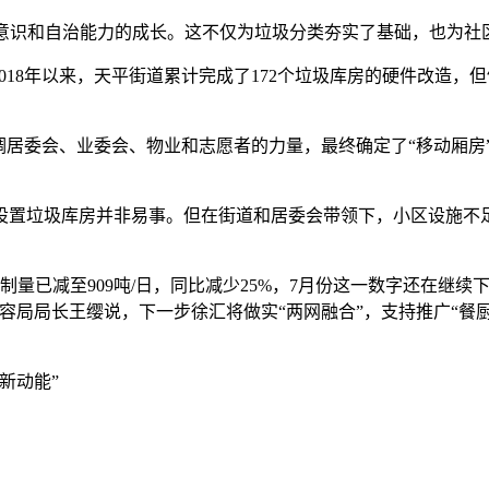
意识和自治能力的成长。这不仅为垃圾分类夯实了基础，也为社
18年以来，天平街道累计完成了172个垃圾库房的硬件改造，
居委会、业委会、物业和志愿者的力量，最终确定了“移动厢房
。
垃圾库房并非易事。但在街道和居委会带领下，小区设施不足的
已减至909吨/日，同比减少25%，7月份这一数字还在继续
容局局长王缨说，下一步徐汇将做实“两网融合”，支持推广“餐
新动能”