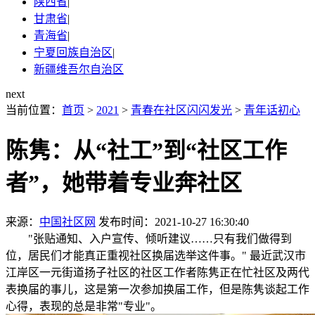
陕西省
|
甘肃省
|
青海省
|
宁夏回族自治区
|
新疆维吾尔自治区
next
当前位置：
首页
>
2021
>
青春在社区闪闪发光
>
青年话初心
陈隽：从“社工”到“社区工作
者”，她带着专业奔社区
来源：
中国社区网
发布时间：2021-10-27 16:30:40
"张贴通知、入户宣传、倾听建议……只有我们做得到
位，居民们才能真正重视社区换届选举这件事。" 最近武汉市
江岸区一元街道扬子社区的社区工作者陈隽正在忙社区及两代
表换届的事儿，这是第一次参加换届工作，但是陈隽谈起工作
心得，表现的总是非常"专业"。