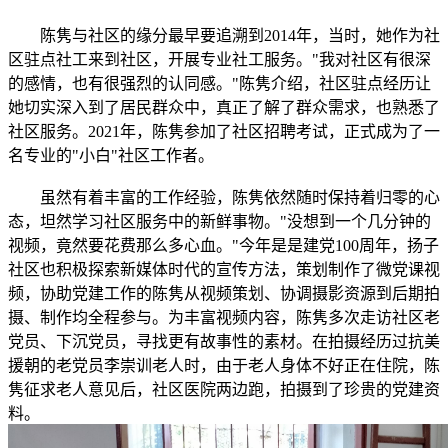
陈隽与社区的缘分最早要追溯到2014年，当时，她作为社
区驻点社工来到社区，开展专业社工服务。"我对社区有很深
的感情，也有很强烈的认同感。"陈隽介绍，社区驻点经历让
她切实深入到了居民群众中，真正了解了群众需求，也熟悉了
社区服务。2021年，陈隽参加了社区招聘考试，正式成为了一
名专业的"小白"社区工作者。
虽然有着丰富的工作经验，陈隽依然随时保持着归零的心
态，坦然学习社区服务中的新鲜事物。"没想到一个几分钟的
视频，竟然要花费那么多心血。"今年是是建党100周年，扬子
社区也积极探索新媒体时代的宣传方法，策划制作了微党课视
频，协助党建工作的陈隽从视频策划、协调摄影资源到后期拍
摄、制作均全程参与。为丰富视频内容，陈隽多次走访社区老
党员、下沉党员，寻找更有故事性的素材。在拍摄经历过抗美
援朝的老党员李崇训老人时，由于老人身体不好正在住院，陈
隽征求老人意见后，社区医院两边跑，拍摄到了珍贵的党建资
料。