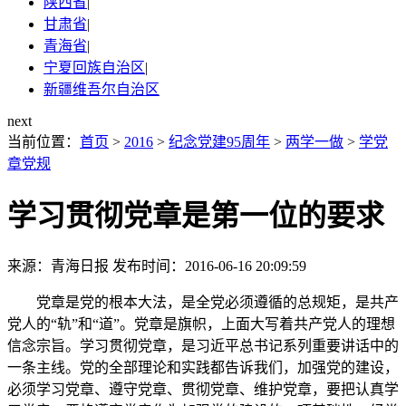
陕西省
|
甘肃省
|
青海省
|
宁夏回族自治区
|
新疆维吾尔自治区
next
当前位置：
首页
>
2016
>
纪念党建95周年
>
两学一做
>
学党
章党规
学习贯彻党章是第一位的要求
来源：青海日报
发布时间：2016-06-16 20:09:59
党章是党的根本大法，是全党必须遵循的总规矩，是共产
党人的“轨”和“道”。党章是旗帜，上面大写着共产党人的理想
信念宗旨。学习贯彻党章，是习近平总书记系列重要讲话中的
一条主线。党的全部理论和实践都告诉我们，加强党的建设，
必须学习党章、遵守党章、贯彻党章、维护党章，要把认真学