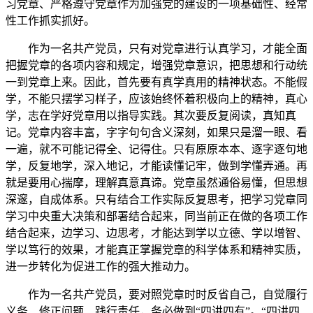
习党章、严格遵守党章作为加强党的建设的一项基础性、经常
性工作抓实抓好。
作为一名共产党员，只有对党章进行认真学习，才能全面
把握党章的各项内容和规定，增强党章意识，把思想和行动统
一到党章上来。因此，首先要有真学真用的精神状态。不能假
学，不能只摆学习样子，应该始终怀着积极向上的精神，真心
学，志在学好党章用以指导实践。其次要反复阅读，真知真
记。党章内容丰富，字字句句含义深刻，如果只是溜一眼、看
一遍，就不可能记得全、记得住。只有原原本本、逐字逐句地
学，反复地学，深入地记，才能读懂记牢，做到学懂弄通。再
就是要用心揣摩，理解真意真谛。党章虽然通俗易懂，但思想
深邃，自成体系。只有结合工作实际反复思考，把学习党章同
学习中央重大决策和部署结合起来，同当前正在做的各项工作
结合起来，边学习、边思考，才能达到学以立德、学以增智、
学以笃行的效果，才能真正掌握党章的科学体系和精神实质，
进一步转化为促进工作的强大推动力。
作为一名共产党员，要对照党章时时反省自己，自觉履行
义务、修正问题、践行责任，务必做到“四讲四有”。“四讲四