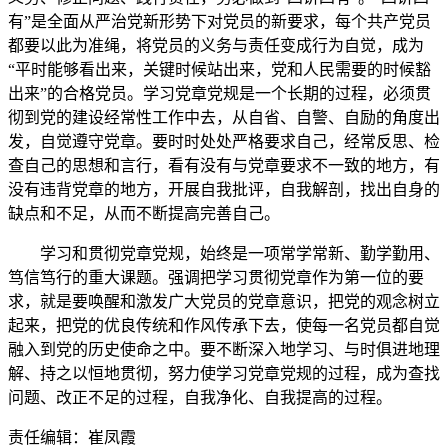
有”是全面从严治党新形势下对党员的新要求，每个共产党员
都要以此为准绳，将党员的义务与责任变成行为自觉，成为
“平时能够看出来，关键时候站出来，党和人民需要的时候豁
出来”的合格党员。学习党章党规是一个长期的过程，必须贯
彻到党的建设经常性工作中去，从自省、自警、自励的角度出
发，自觉遵守党章。要时时处处严格要求自己，经常反思、检
查自己的思想和言行，看有没有与党章要求不一致的地方，有
没有违背党章的地方，开展自我批评，自我解剖，找出自身的
缺点和不足，从而不断提高完善自己。
学习和贯彻党章党规，始终是一项常学常新、勤学勤用、
笃信笃行的重大课题。强调把学习贯彻党章作为第一位的要
求，就是要唤醒和激发广大党员的党章意识，把党的观念树立
起来，把党的优良传统和作风传承下去，使每一名党员都自觉
融入到党的历史使命之中。要不断深入地学习、与时俱进地理
解、持之以恒地贯彻，努力使学习党章党规的过程，成为查找
问题、改正不足的过程，自我净化、自我提高的过程。
责任编辑：崔凤霞