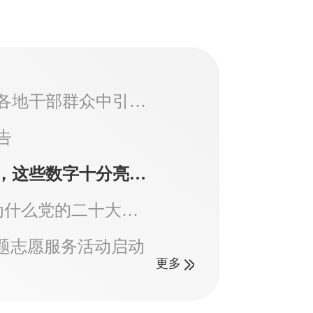
十大广西代表团讨论
党的二十大报告在各地干部群众中引起强烈反响
民要在党的旗帜下团结
，心往一处想、劲往一处
告
大复兴号巨轮乘风破浪、
“数”读二十大报告，这些数字十分亮眼！
你问我答·二十大|为什么党的二十大如此重要？
主题志愿服务活动启动
“强国复兴有我”主题志愿服
你问我答·二十大|为什么党的二十大如此重要？
更多