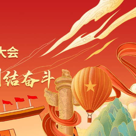
大主题文明实践活动
的二十大，创造性地开展
具有地方特色、深受群众
活动，平实务实、温暖热
导群众自信自强、踔厉奋
十大广西代表团讨论
民要在党的旗帜下团结
，心往一处想、劲往一处
大复兴号巨轮乘风破浪、