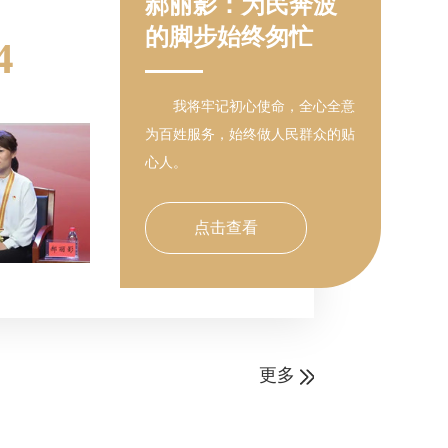
郝丽影：为民奔波
的脚步始终匆忙
4
我将牢记初心使命，全心全意
为百姓服务，始终做人民群众的贴
心人。
点击查看
更多