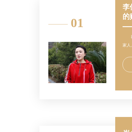
李
的
01
家人