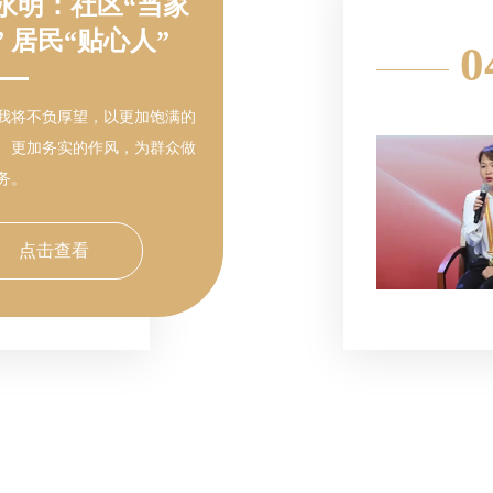
永明：社区“当家
” 居民“贴心人”
0
我将不负厚望，以更加饱满的
、更加务实的作风，为群众做
务。
点击查看