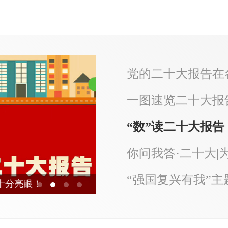
发。
习近平参加党的二
全党全国各族人
成“一块坚硬的钢铁”
一图速览二十大报
使，推动中华民族伟
扬帆远航。
“强国复兴有我”
分亮眼！