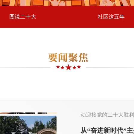
扬帆远航。
图说二十大
社区这五年
党的十九大以来党
综述
新征程上，各级
以习近平新时代中国
导，凝心聚力、开拓
为，以高质量党建推
动迎接党的二十大胜
从“奋进新时代”