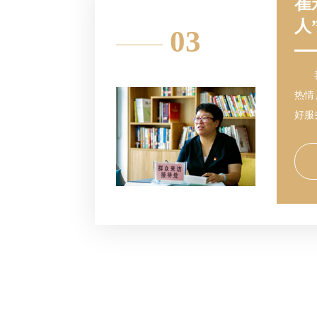
崔
人
03
热情
好服