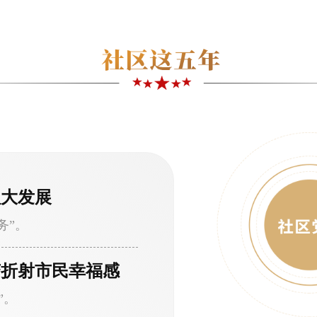
理大发展
务”。
变折射市民幸福感
”。