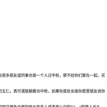
很多朋友或同事也是一个人过中秋，那不妨你们聚在一起，买
五仁。真可谓是躺着也中枪，如果你是处女座你愿意朋友说你
明月难免会想到故乡的亲人或者是心中的TA。“但愿人长久，