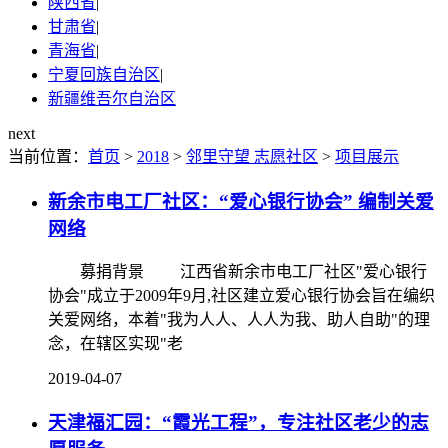
陕西省
|
甘肃省
|
青海省
|
宁夏回族自治区
|
新疆维吾尔自治区
next
当前位置：
首页
>
2018
>
邻里守望 志愿社区
>
项目展示
新余市电工厂社区：“爱心银行协会” 编制关爱
网络
募捐背景 江西省新余市电工厂社区"爱心银行
协会"成立于2009年9月,社区建立爱心银行协会旨在编织
关爱网络，本着"我为人人、人人为我、助人自助"的理
念，在辖区实现"老
2019-04-07
天津福汇园：“霞光工程”，专注社区老少的志