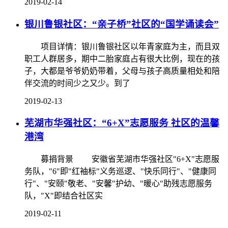
2019-02-14
银川鲁银社区：“亲子桥”社区的“国学诵读会”
项目详情：银川鲁银社区以年青家庭为主，而且双
职工人群居多，期中二胎家庭占有很大比例，现在的孩
子，大都是爷爷奶奶带着，父母与孩子高质量相处和陪
伴交流的时间少之又少。到了
2019-02-13
芜湖市华强社区：“6+X”志愿服务 社区的温馨
港湾
募捐背景 安徽省芜湖市华强社区"6+X"志愿服
务队，"6"即"红袖标"义务巡逻、"快乐同行"、"健康同
行"、"安颐"敬老、"安馨"护幼、"暖心"助残志愿服务
队，"X"即结合社区实
2019-02-11