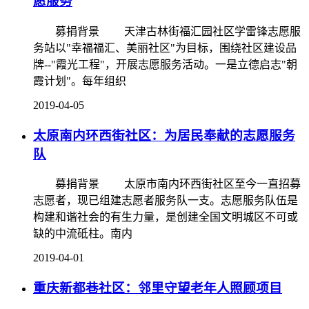
愿服务
募捐背景 天津古林街福汇园社区学雷锋志愿服
务站以"幸福福汇、美丽社区"为目标，围绕社区建设品
牌--"霞光工程"，开展志愿服务活动。一是立德启志"朝
霞计划"。每年组织
2019-04-05
太原南内环西街社区：为居民奉献的志愿服务
队
募捐背景 太原市南内环西街社区至今一直招募
志愿者，现已组建志愿者服务队一支。志愿服务队伍是
构建和谐社会的有生力量，是创建全国文明城区不可或
缺的中流砥柱。南内
2019-04-01
重庆新都巷社区：邻里守望老年人照顾项目