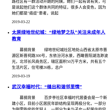
路社区有一群活动开朗的阿姨，她们一起有说有笑，可
是说起他们这个群体共同的特征，很多人会变色，因为
她们都是"癌症"患者，说起
2019-03-22
太原绿地世纪城：“绿地梦之队”关注未成年人
教育
募捐背景 绿地世纪城社区地处山西省太原市晋
源区新晋祠路300号，东依汾河水景，西瞰晋阳湖浩渺波
光，北邻长风商务区，辖区面积50万平方米，共有五个
生活片区，住宅楼26栋，总户
2019-03-19
武汉幸福时代：“缝出和谐邻里情”
募捐背景 百步亭社区幸福时代居委会是一个新
建小区，目前小区居民年龄结构呈现两极分化，一部分
为刚需购房的年轻人，一部分为未与子女一起居住的空